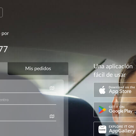
o por
77
Una aplicación
fácil de usar