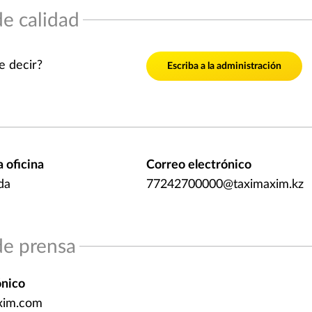
de calidad
e decir?
Escriba a la administración
a oficina
Correo electrónico
da
77242700000@taximaxim.kz
de prensa
ónico
xim.com