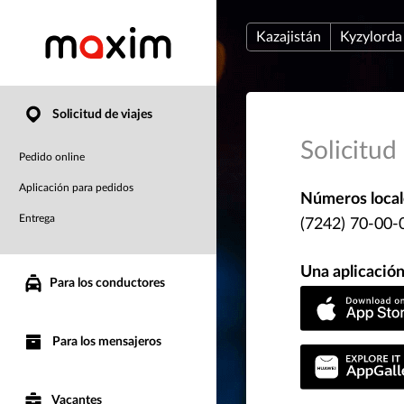
Kazajistán
Kyzylorda
Solicitud de viajes
Solicitud
Pedido online
Aplicación para pedidos
Números local
Entrega
(7242) 70-00-
Una aplicación
Para los conductores
Para los mensajeros
Vacantes