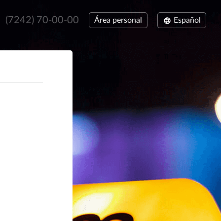
(707) 307-77-77
Área personal
Español