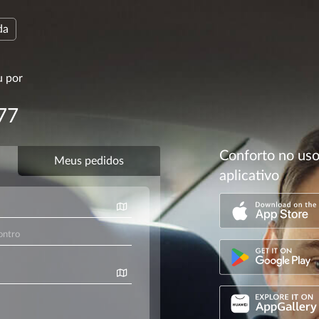
da
u por
77
Conforto no us
aplicativo