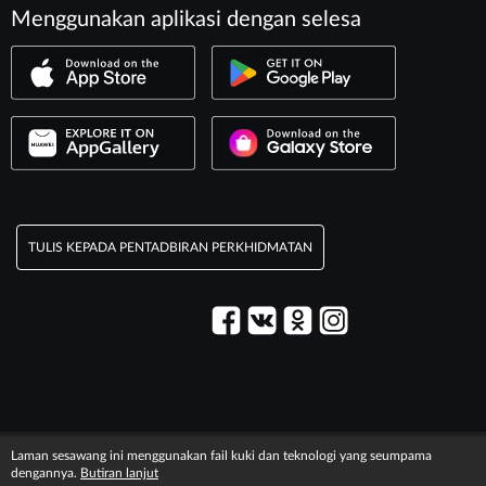
Menggunakan aplikasi dengan selesa
TULIS KEPADA PENTADBIRAN PERKHIDMATAN
© 2003–2026 Perkhidmatan «Maxim».
Laman sesawang ini menggunakan fail kuki dan teknologi yang seumpama
Maklumat legal
T&C information
dengannya.
Butiran lanjut