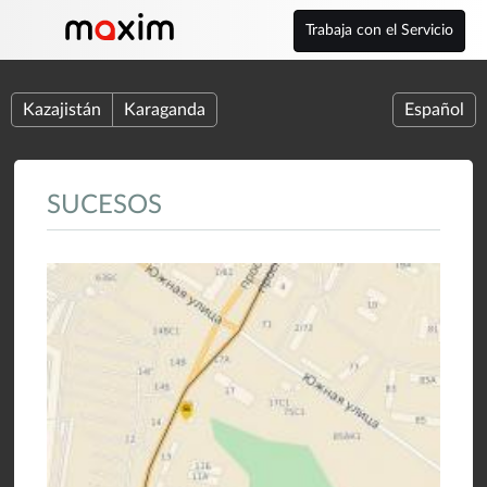
Trabaja con el Servicio
Kazajistán
Karaganda
Español
SUCESOS