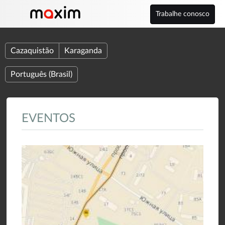
Trabalhe conosco
Cazaquistão
Karaganda
Português (Brasil)
EVENTOS