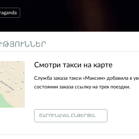
raganda
ՒԹՅՈՒՆՆԵՐ
​Смотри такси на карте
Служба заказа такси «Максим» добавила в у
состоянии заказа ссылку на трек поездки.
ՇԱՐՈՒՆԱԿԵԼ ԸՆԹԵՐՑԵԼ