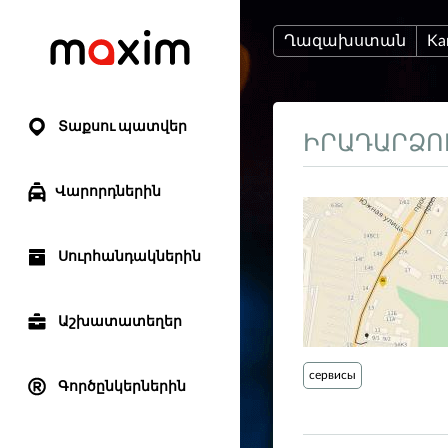
Ղազախստան
Ka
Տաքսու պատվեր
ԻՐԱԴԱՐՁՈ
Վարորդներին
Սուրհանդակներին
Աշխատատեղեր
сервисы
Գործընկերներին