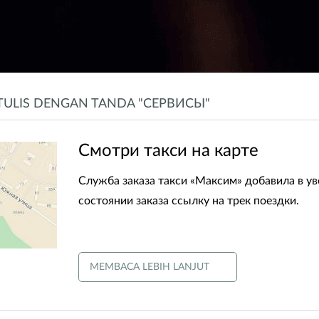
TULIS DENGAN TANDA "СЕРВИСЫ"
​Смотри такси на карте
Служба заказа такси «Максим» добавила в у
состоянии заказа ссылку на трек поездки.
MEMBACA LEBIH LANJUT