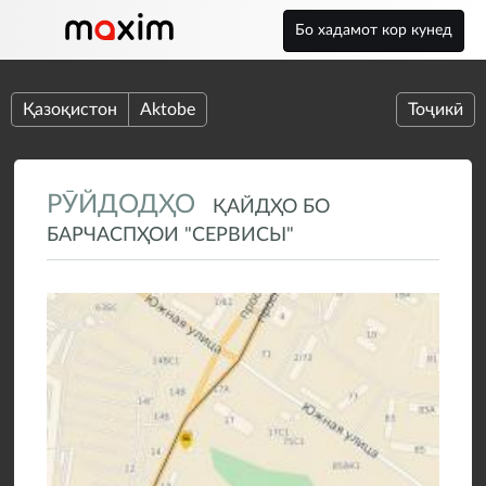
Бо хадамот кор кунед
Қазоқистон
Aktobe
Тоҷикӣ
РӮЙДОДҲО
ҚАЙДҲО БО
БАРЧАСПҲОИ "СЕРВИСЫ"