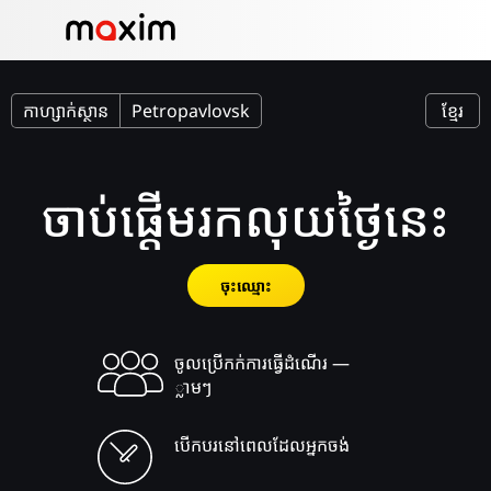
កាហ្សាក់ស្ថាន
Petropavlovsk
ខ្មែរ
ចាប់ផ្តើមរកលុយថ្ងៃនេះ
ចុះឈ្មោះ
ចូលប្រើកក់ការធ្វើដំណើរ —
្លាមៗ
បើកបរនៅពេលដែលអ្នកចង់