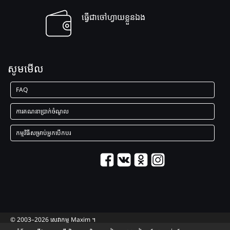
ធ្វើជាចៅហ្វាយខ្លួនឯង
សូមមើល
FAQ
ការគណនាប្រាក់ចំណូល
កម្មវិធីសម្រាប់អ្នកបើកបរ
© 2003–2026 សេវាកម្ម Maxim ។