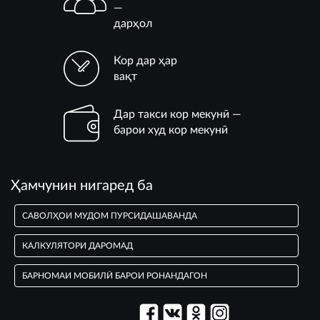
—
дарҳол
Кор дар ҳар
вақт
Дар такси кор мекунӣ —
барои худ кор мекунӣ
Ҳамчунин нигаред ба
САВОЛҲОИ МУДОМ ПУРСИДАШАВАНДА
КАЛКУЛЯТОРИ ДАРОМАД
БАРНОМАИ МОБИЛӢ БАРОИ РОНАНДАГОН