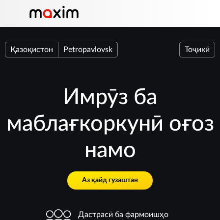
Қазоқистон
Petropavlovsk
Тоҷикӣ
Имрӯз ба
маблағкоркунӣ оғоз
намо
Аз қайд гузаштан
Дастрасӣ ба фармоишҳо