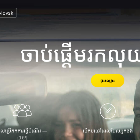
vlovsk
ចាប់ផ្តើមរកលុយ
ចុះឈ្មោះ
ូលប្រើកក់ការធ្វើដំណើរ —
បើកបរនៅពេលដែលអ្នកចង់
្លាមៗ