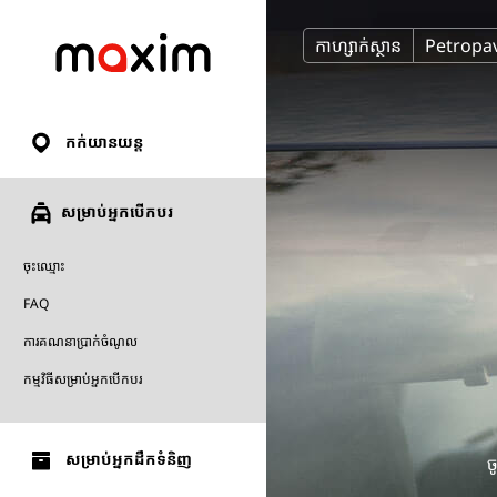
កាហ្សាក់ស្ថាន
Petropa
កក់យានយន្ត
សម្រាប់អ្នកបើកបរ
ចុះឈ្មោះ
FAQ
ការគណនាប្រាក់ចំណូល
កម្មវិធីសម្រាប់អ្នកបើកបរ
សម្រាប់អ្នកដឹកទំនិញ
ច