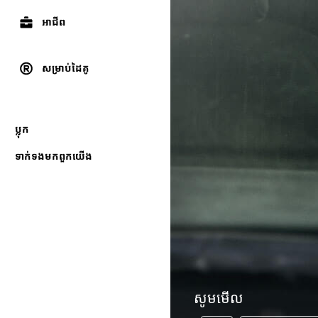
អាជីព
សម្រាប់ដៃគូ
ប្លុក
ទាក់ទងមកពួកយើង
សូមមើល