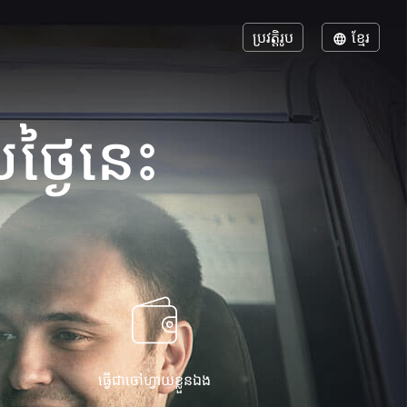
ប្រវត្តិរូប
ខ្មែរ
ថ្ងៃនេះ
ធ្វើជាចៅហ្វាយខ្លួនឯង