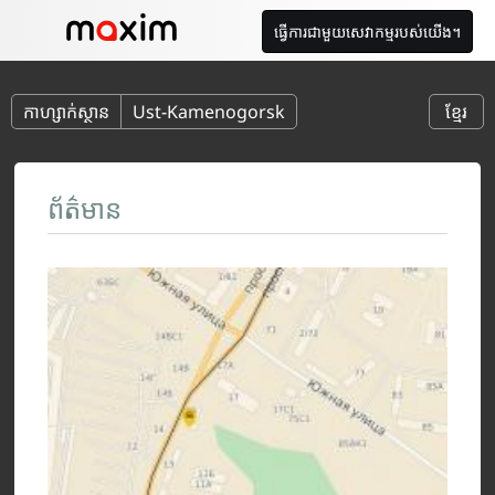
ធ្វើការជាមួយសេវាកម្មរបស់យើង។
កាហ្សាក់ស្ថាន
Ust-Kamenogorsk
ខ្មែរ
ព័ត៌មាន