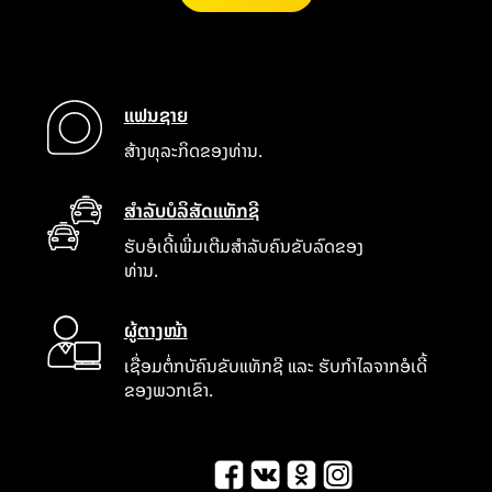
ແຟນຊາຍ
ສ້າງທຸລະກິດຂອງທ່ານ.
ສຳລັບບໍລິສັດແທັກຊີ
ຮັບອໍເດີ້ເພີ່ມເຕີມສໍາລັບຄົນຂັບລົດຂອງ
ທ່ານ.
ຜູ້ຕາງໜ້າ
ເຊື່ອມຕໍ່ກບັຄົນຂັບແທັກຊີ ແລະ ຮັບກໍາໄລຈາກອໍເດີ້
ຂອງພວກເຂົາ.