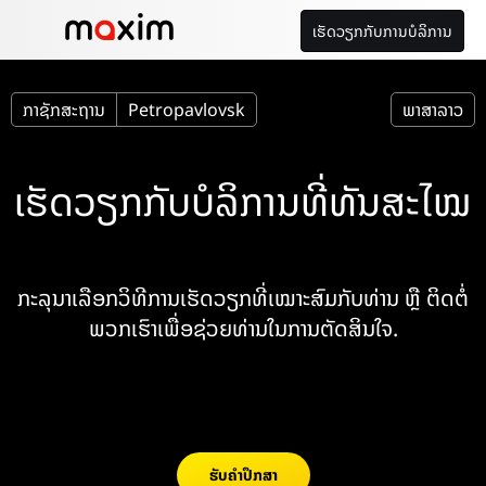
ເຮັດວຽກກັບການບໍລິການ
ກາຊັກສະຖານ
Petropavlovsk
ພາສາລາວ
ເຮັດວຽກກັບບໍລິການທີ່ທັນສະໄໝ
ກະລຸນາເລືອກວິທີການເຮັດວຽກທີ່ເໝາະສົມກັບທ່ານ ຫຼື ຕິດຕໍ່
ພວກເຮົາເພື່ອຊ່ວຍທ່ານໃນການຕັດສິນໃຈ.
ຮັບຄໍາປຶກສາ