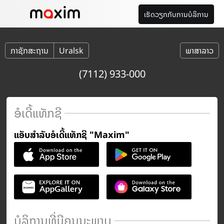
ເຮັດວຽກກັບການບໍລິການ
ກາຊັກສະຖານ
Uralsk
ພາສາລາວ
(7112) 933-000
ອໍເດີ້ແທັກຊີ
ແອັບສຳລັບອໍເດີ້ແທັກຊີ "Maxim"
ບໍລິການທີ່ມີຄຸນນະພາບ