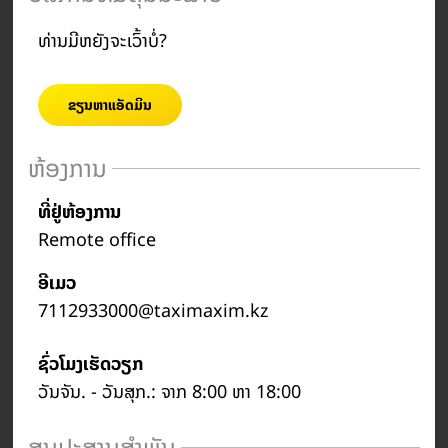
ທ່ານມີຫຍັງຈະເວົ້າບໍ່?
ຂຽນຫາແອັດມິນ
ຫ້ອງການ
ທີ່ຢູ່ຫ້ອງການ
Remote office
ອີເມວ
7112933000@taximaxim.kz
ຊົ່ວໂມງເຮັດວຽກ
ວັນຈັນ. - ວັນສຸກ.: ຈາກ 8:00 ຫາ 18:00
ສູນປະສານສຳພັນ