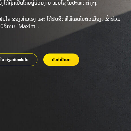
ງໜຶ່ງໄດ້ຖືກເປີດໂດຍຄູ່ຮ່ວມງານ ເຟນໄຊ ໃນປະເທດຕ່າງໆ.
ຟນໄຊ ຂອງທ່ານເອງ ແລະ ໄດ້ຮັບສິດທິພິເສດໃນຕົວເມືອງ. ເຂົ້າຮ່ວມ
ບບໍລິການ "Maxim".
ເຕີມ ກ່ຽວກັບເຟນໄຊ
ຮັບຄໍາປຶກສາ