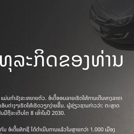
ງທຸລະກິດຂອງທ່ານ
 ແມ່ນກຳລັງຂະຫຍາຍຕົວ. ອໍເດີ້ອອນລາຍເຮັດໃຫ້ການເດີນທາງລາຄາ
ແອັບຕ່າງໆເຮັດໃຫ້ເຮັດວຽກງ່າຍຂຶ້ນ. ຜູ້ຊ່ຽວຊານກ່າວວ່າ: ຕະຫຼາດ
ບມືຖືຈະເຕີບໂຕ 8 ເທົ່າໃນປີ 2030.
ົນ ອໍເດີ້ແທັກຊີ ໄດ້ດໍາເນີນການແລ້ວໃນຫຼາຍກວ່າ 1.000 ເມືອງ