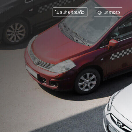
ໂປຣຟາຍສ່ວນຕົວ
ພາສາລາວ