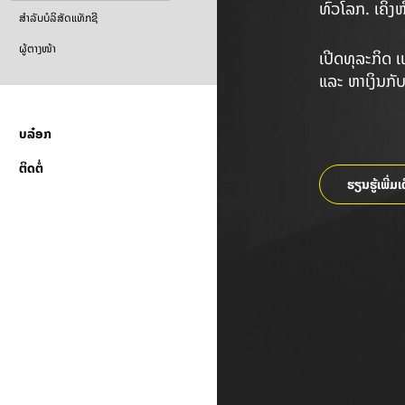
ທົ່ວໂລກ. ເຄິ່
ສຳລັບບໍລິສັດແທັກຊີ
ຜູ້ຕາງໜ້າ
ເປີດທຸລະກິດ ເ
ແລະ ຫາເງິນກັ
ບລ໋ອກ
ຕິດຕໍ່
ຮຽນຮູ້ເພີ່ມ