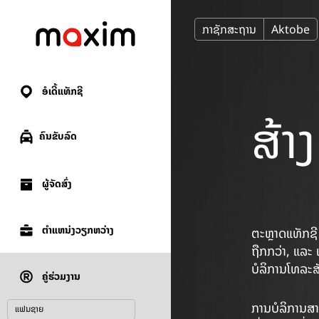
ກາຊັກສະຖານ
Aktobe
ອໍເດີ້ແທັກຊີ
ສ້າ
ຄົນຂັບລົດ
ຜູ້ຈັດສົ່ງ
ຕໍາ​ແຫນ່ງ​ວຽກ​ຫວ່າງ
ຕະຫຼາດແທັກຊີ
ຖືກກວ່າ, ແລະ 
ບໍລິການໂທລະສັ
ຄູ່ຮ່ວມງານ
ການບໍລິການສາກ
ແຟນຊາຍ