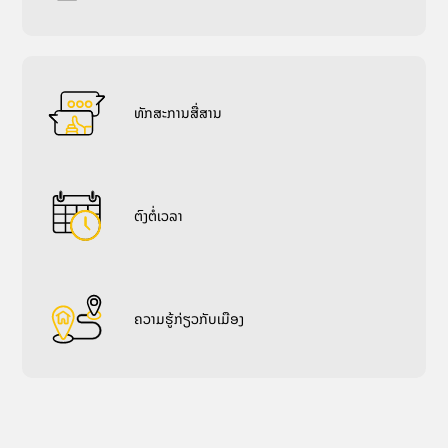
ທັກ​ສະ​ການ​ສື່​ສານ
ຕົງຕໍ່ເວລາ
ຄວາມຮູ້ກ່ຽວກັບເມືອງ