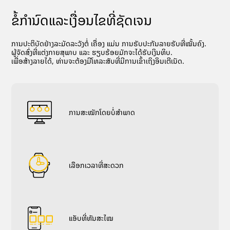
ຂໍ້ກໍານົດແລະເງື່ອນໄຂທີ່ຊັດເຈນ
ການປະຕິບັດຢ່າງລະມັດລະວັງຕໍ່ ເຄື່ອງ ແມ່ນ ການຮັບປະກັນລາຍຮັບທີ່ໝັ້ນຄົງ.
ຜູ້ຈັດສົ່ງທີ່ແຕ່ງກາຍສຸພາບ ແລະ ຮຽບຮ້ອຍມັກຈະໄດ້ຮັບເງິນທິບ.
ເພື່ອສ້າງລາຍໄດ້, ທ່ານຈະຕ້ອງມີໂທລະສັບທີ່ມີການເຂົ້າເຖິງອິນເຕີເນັດ.
ການສະໝັກໂດຍບໍ່ສຳພາດ
ເລືອກເວລາທີ່ສະດວກ
ແອັບທີ່ທັນສະໄໝ