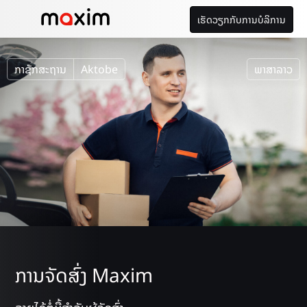
ເຮັດວຽກກັບການບໍລິການ
ກາຊັກສະຖານ
Aktobe
ພາສາລາວ
ການຈັດສົ່ງ Maxim