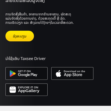
ລາຍໄດ້ຕໍ່ມື້ສຳລັບຜູ້ຈັດສົ່ງ
ການຈັດສົ່ງສິນຄ້າ, ອາຫານຈາກຮ້ານອາຫານ, ພັດສະດຸ
ແມ່ນຈັດສົ່ງດ້ວຍການຍ່າງ, ດ້ວຍສະກຸດເຕີ້ ຫຼື ລົດ.
ການເຮັດວຽກ ແລະ ສ້າງລາຍໄດ້ງ່າຍໆໃນເວລາທີ່ສະດວກ.
ລົງ​ທະ​ບຽນ
ນຳໃຊ້ແອັບ Taxsee Driver