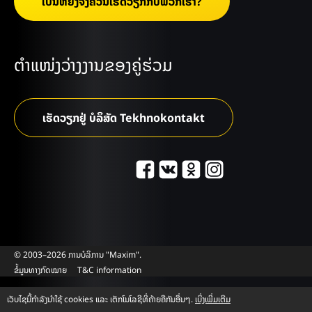
ເປັນຫຍັງຈຶ່ງຄວນເຮັດວຽກກັບພວກເຮົາ?
ຕຳແໜ່ງວ່າງງານຂອງຄູ່ຮ່ວມ
ເຮັດວຽກຢູ່ ບໍລິສັດ Tekhnokontakt
© 2003–2026 ການບໍລິການ "Maxim".
ຂໍ້ມູນທາງກົດໝາຍ
T&C information
ເວັບໄຊນີ້ກຳລັງນຳໃຊ້ cookies ແລະ ເຕັກໂນໂລຊີທີ່ຄ້າຍຄືກັນອື່ນໆ.
ເບິ່ງເພີ່ມເຕີມ