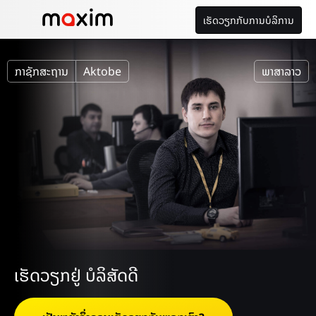
ເຮັດວຽກກັບການບໍລິການ
ກາຊັກສະຖານ
Aktobe
ພາສາລາວ
ເຮັດວຽກຢູ່ ບໍລິສັດດີ