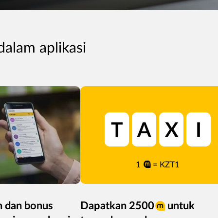
dalam aplikasi
T
A
X
I
1
= KZT1
n dan bonus
Dapatkan 2500
untuk