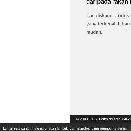
daripada rakan
Cari diskaun produk 
yang terkenal di ba
mudah.
© 2003–2026 Perkhidmatan «Maxi
Laman sesawang ini menggunakan fail kuki dan teknologi yang seumpama dengann