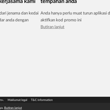
 kerjasama kami
tempahan anda
dari jenama dan kedai
Anda hanya perlu muat turun aplikasi 
ndar anda dengan
aktifkan kod promo ini
Butiran lanjut
m».
Maklumat legal
T&C information
ya.
Butiran lanjut