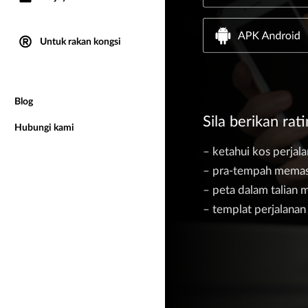
Untuk rakan kongsi
Blog
Sila berikan r
Hubungi kami
– ketahui kos perjal
– pra-tempah memast
– peta dalam talian
– templat perjalana