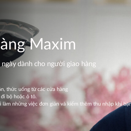
hàng Maxim
 ngày dành cho người giao hàng
ăn, thức uống từ các cửa hàng
 đi bộ hoặc ô tô.
i làm những việc đơn giản và kiếm thêm thu nhập khi bạn