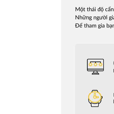
Một thái độ cẩn
Những người gia
Để tham gia bạn