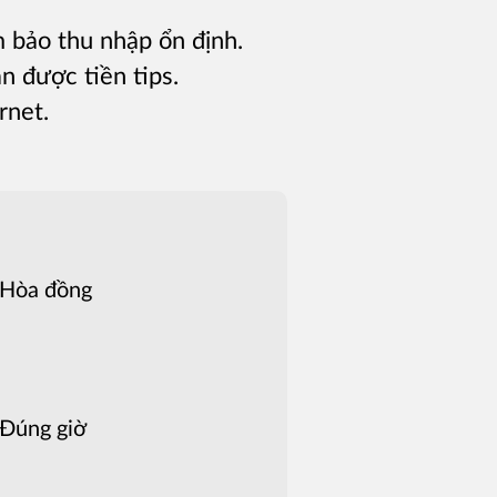
m bảo thu nhập ổn định.
n được tiền tips.
rnet.
Hòa đồng
Đúng giờ