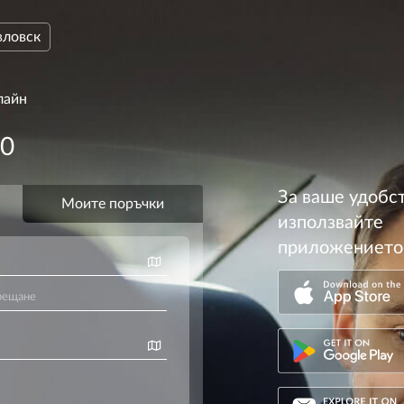
вловск
лайн
00
За ваше удобс
използвайте
приложението