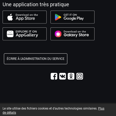
Une application très pratique
ÉCRIRE À L'ADMINISTRATION DU SERVICE
© 2003–2026 Service « Maxim ».
Le site utilise des fichiers cookies et d'autres technologies similaires.
Plus
Informations légales
T&C information
de détails