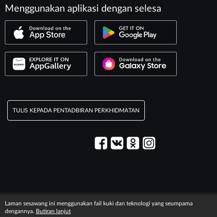
Menggunakan aplikasi dengan selesa
TULIS KEPADA PENTADBIRAN PERKHIDMATAN
© 2003–2026 Perkhidmatan «Maxim».
Laman sesawang ini menggunakan fail kuki dan teknologi yang seumpama
Maklumat legal
T&C information
dengannya.
Butiran lanjut