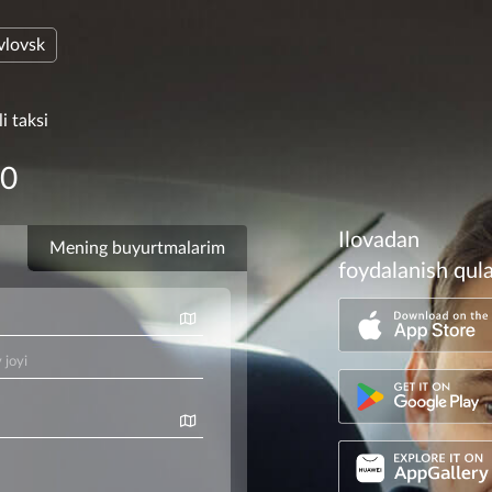
vlovsk
i taksi
00
Ilovadan
foydalanish qul