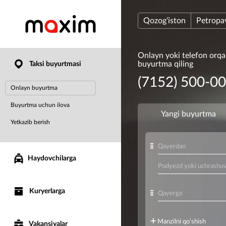
Qozog‘iston
Petropa
Onlayn yoki telefon orqal
buyurtma qiling
Taksi buyurtmasi
(7152) 500-0
Onlayn buyurtma
Buyurtma uchun ilova
Yetkazib berish
Haydovchilarga
Kuryerlarga
Vakansiyalar