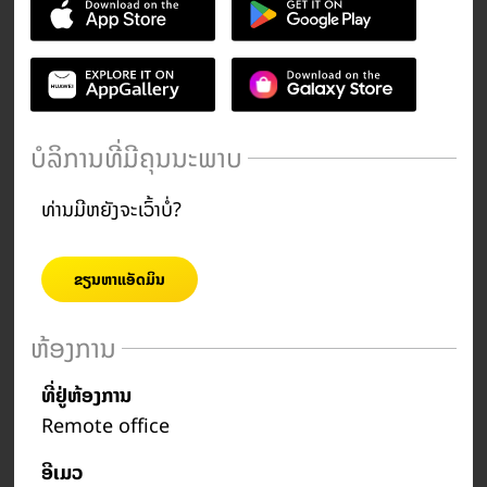
ບໍລິການທີ່ມີຄຸນນະພາບ
ທ່ານມີຫຍັງຈະເວົ້າບໍ່?
ຂຽນຫາແອັດມິນ
ຫ້ອງການ
ທີ່ຢູ່ຫ້ອງການ
Remote office
ອີເມວ