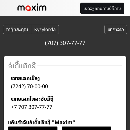
ເຮັດວຽກກັບການບໍລິການ
ກາຊັກສະຖານ
Kyzylorda
ພາສາລາວ
(707) 307-77-77
ອໍເດີ້ແທັກຊີ
ໝາຍເລກເມືອງ
(7242) 70-00-00
ໝາຍເລກໂທລະສັບມືຖື
+7 707 307-77-77
ແອັບສຳລັບອໍເດີ້ແທັກຊີ "Maxim"