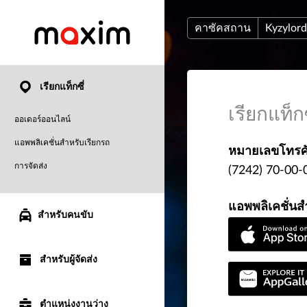
คาซัคสถาน
Kyzylor
เรียกแท็กซี่
เรียกแท็กซ
ออเดอร์ออนไลน์
แอพพลิเคชั่นสำหรับเรียกรถ
หมายเลขโทรศั
การจัดส่ง
(7242) 70-00-
แอพพลิเคชั่นส
สำหรับคนขับ
สำหรับผู้จัดส่ง
ตำแหน่งงานว่าง