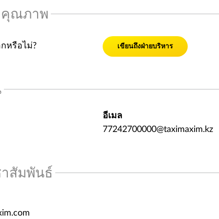
มีคุณภาพ
กหรือไม่?
เขียนถึงฝ่ายบริหาร
น
อีเมล
77242700000@taximaxim.kz
าสัมพันธ์
xim.com