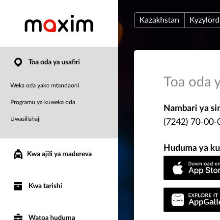
Kazakhstan
Kyzylord
Toa oda ya usafiri
Toa oda y
Weka oda yako mtandaoni
Programu ya kuweka oda
Nambari ya si
Uwasilishaji
(7242) 70-00-
Huduma ya ku
Kwa ajili ya madereva
Kwa tarishi
Watoa huduma