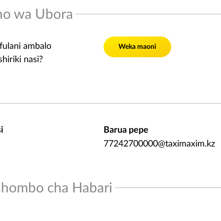
ho wa Ubora
fulani ambalo
Weka maoni
iriki nasi?
i
Barua pepe
77242700000@taximaxim.kz
 Chombo cha Habari