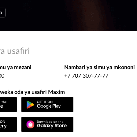
a
a usafiri
mu ya mezani
Nambari ya simu ya mkononi
00
+7 707 307-77-77
weka oda ya usafiri Maxim